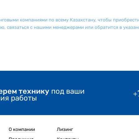
нговыми компаниями по всему Казахстану, чтобы приобрести
, связаться с нашими менеджерами или обратится в указан
ерем технику
под ваши
+
вия работы
О компании
Лизинг