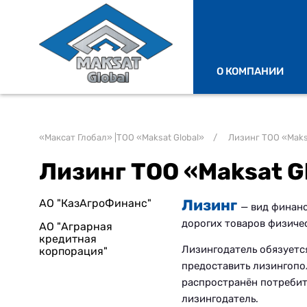
О КОМПАНИИ
«Максат Глобал» |ТОО «Maksat Global»
/
Лизинг ТОО «Maksa
Лизинг ТОО «Maksat G
Лизинг
АО "КазАгроФинанс"
— вид финан
дорогих товаров физиче
АО "Аграрная
кредитная
Лизингодатель обязуетс
корпорация"
предоставить лизингопо
распространён потребит
лизингодатель.