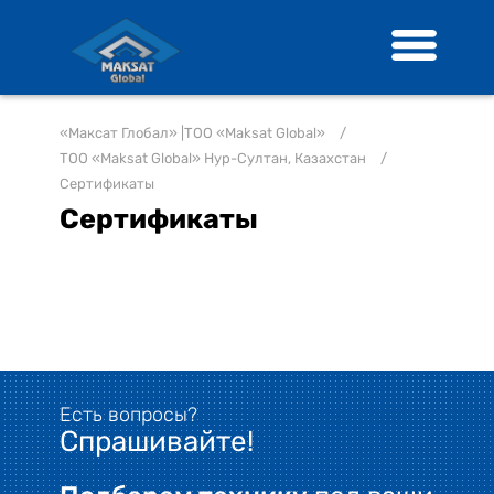
«Максат Глобал» |ТОО «Maksat Global»
/
ТОО «Maksat Global» Нур-Султан, Казахстан
/
Сертификаты
Сертификаты
Есть вопросы?
Спрашивайте!